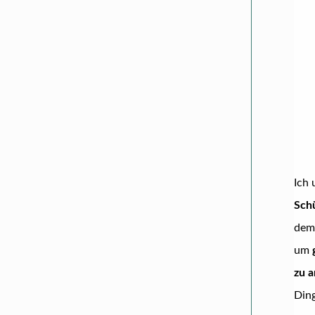
Ich 
Sch
dem
um
zu a
Ding