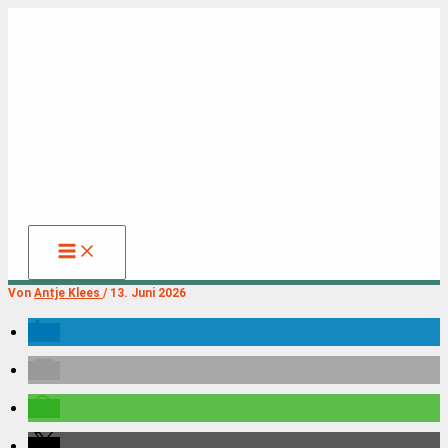
Zum
Inhalt
springen
Von
Antje Klees
/
13. Juni 2026